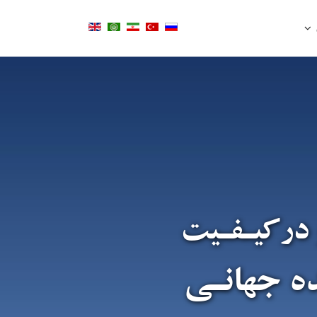
 درکیـفـیت
ده جهانـی