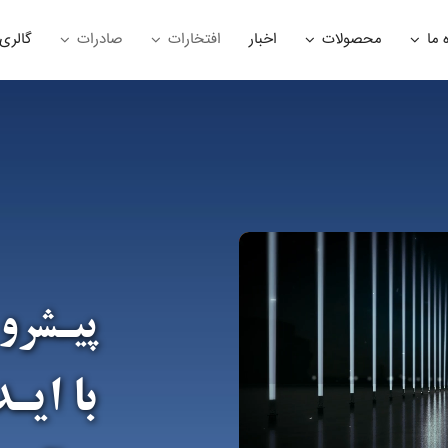
 ما
محصولات
اخبار
افتخارات
صادرات
گالری
پیـشرو
با ایـ