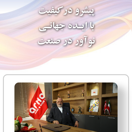
پیشرو درکیفیت
با ایـده جهانـی
نوآور در صنعت