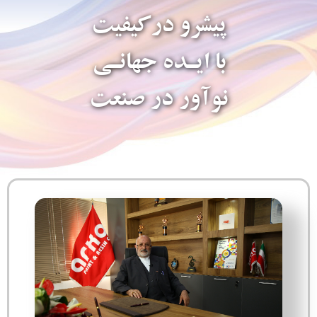
پیشرو درکیفیت
با ایـده جهانـی
نوآور در صنعت