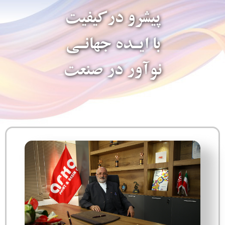
پیشرو درکیفیت
با ایـده جهانـی
نوآور در صنعت