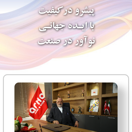
پیشرو درکیفیت
با ایـده جهانـی
نوآور در صنعت