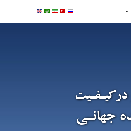
 درکیـفـیت
ده جهانـی