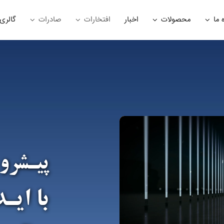
 ما
محصولات
اخبار
افتخارات
صادرات
گالری
پیـشرو
با ایـ