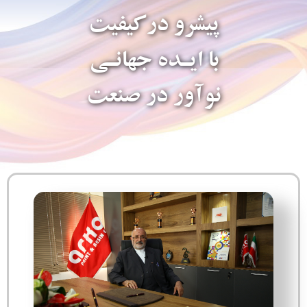
پیشرو درکیفیت
با ایـده جهانـی
نوآور در صنعت