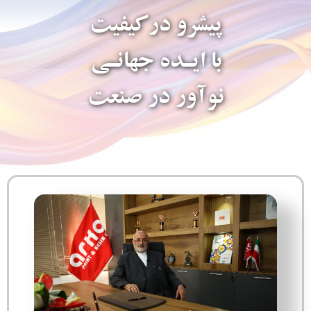
پیشرو درکیفیت
با ایـده جهانـی
نوآور در صنعت