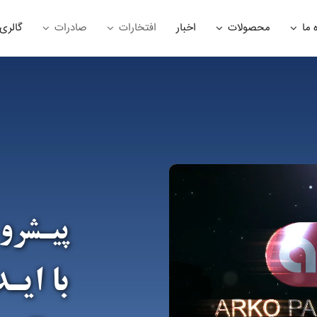
 ما
محصولات
اخبار
افتخارات
صادرات
گالری
پیـشرو
با ایـ