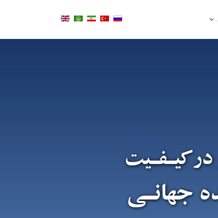
 درکیـفـیت
ده جهانـی