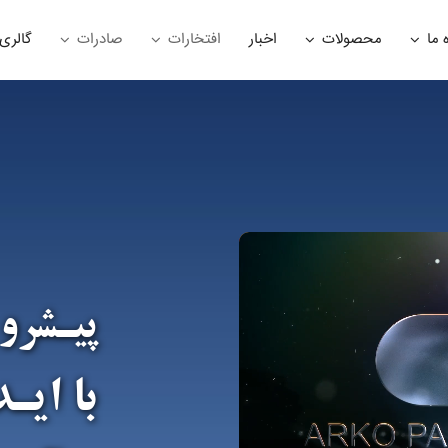
 ما
محصولات
اخبار
افتخارات
صادرات
گالری
پیـشرو
با ایـ