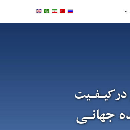
 درکیـفـیت
ده جهانـی