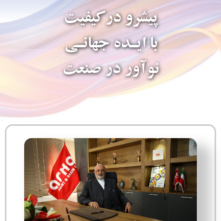
پیشرو درکیفیت
با ایـده جهانـی
نوآور در صنعت