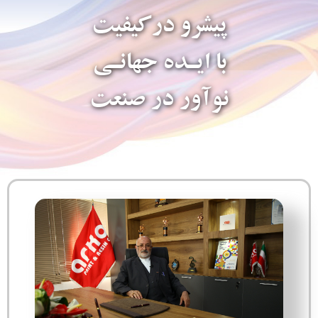
پیشرو درکیفیت
با ایـده جهانـی
نوآور در صنعت