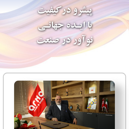
پیشرو درکیفیت
با ایـده جهانـی
نوآور در صنعت