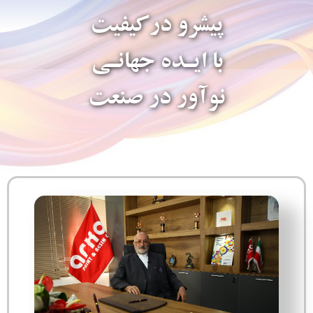
پیشرو درکیفیت
با ایـده جهانـی
نوآور در صنعت