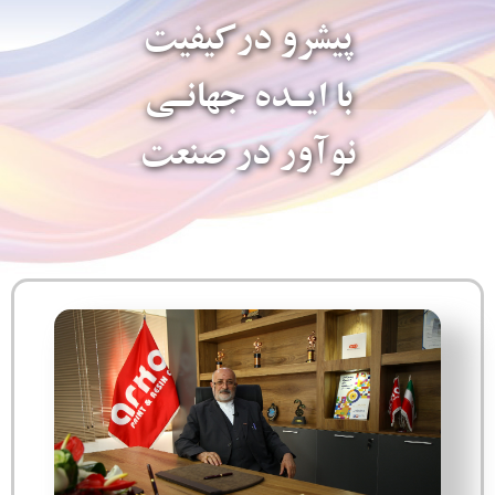
پیشرو درکیفیت
با ایـده جهانـی
نوآور در صنعت