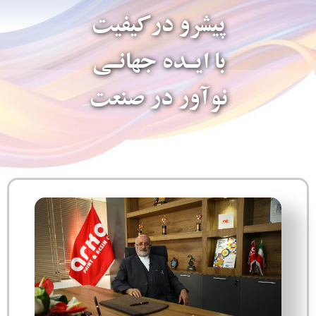
پیشرو درکیفیت
با ایـده جهانـی
نوآور در صنعت