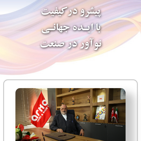
پیشرو درکیفیت
با ایـده جهانـی
نوآور در صنعت