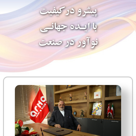
پیشرو درکیفیت
با ایـده جهانـی
نوآور در صنعت